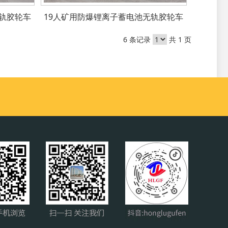
轨胶轮车
19人矿用防爆锂离子蓄电池无轨胶轮车
6 条记录
共 1 页