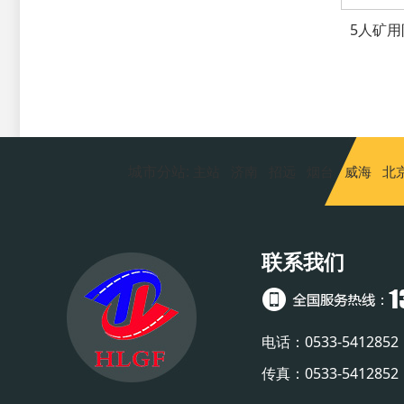
5人矿
城市分站:
主站
济南
招远
烟台
威海
北
联系我们
电话：0533-5412852
传真：0533-541